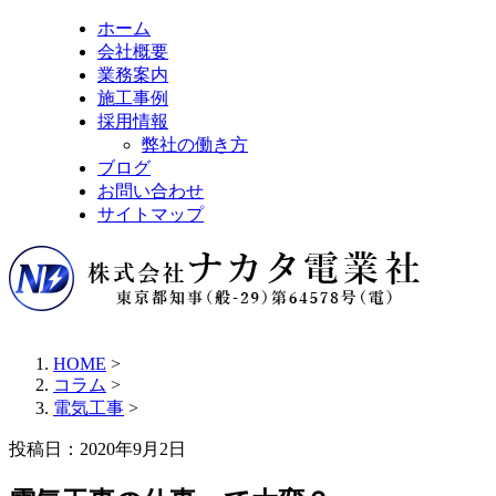
ホーム
会社概要
業務案内
施工事例
採用情報
弊社の働き方
ブログ
お問い合わせ
サイトマップ
HOME
>
コラム
>
電気工事
>
投稿日：
2020年9月2日