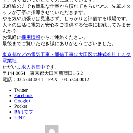
未経験の方でも簡単な仕事から慣れてもらいつつ、先輩スタ
ッフが丁寧に指導させていただきます。
やる気や頑張りは見逃さず、しっかりと評価する職場です。
人々の生活に電気と安心をご提供する仕事に挑戦してみませ
んか？
お気軽に
採用情報
からご連絡ください。
最後までご覧いただき誠にありがとうございました。
東京都などの電気工事・通信工事は大田区の株式会社ナカタ
電業社
ただいま
求人募集中
です。
〒144-0054 東京都大田区新蒲田1-5-2
電話：03-5744-0011 FAX：03-5744-0012
Twitter
Facebook
Google+
Pocket
B!
はてブ
LINE