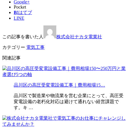
Google+
Pocket
B!
はてブ
LINE
この記事を書いた人
株式会社ナカタ電業社
カテゴリー
電気工事
関連記事
品川区の高圧受変電設備工事｜費用相場15…
品川区で製造業や物流業を営む企業にとって、高圧受
変電設備の老朽化対応は避けて通れない経営課題で
す。キ …