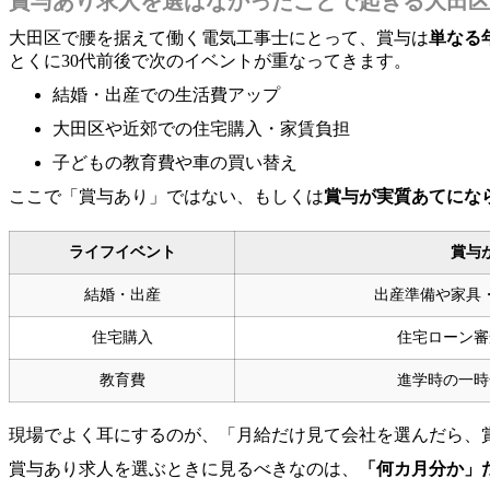
賞与あり求人を選ばなかったことで起きる大田区
大田区で腰を据えて働く電気工事士にとって、賞与は
単なる
とくに30代前後で次のイベントが重なってきます。
結婚・出産での生活費アップ
大田区や近郊での住宅購入・家賃負担
子どもの教育費や車の買い替え
ここで「賞与あり」ではない、もしくは
賞与が実質あてにな
ライフイベント
賞与
結婚・出産
出産準備や家具
住宅購入
住宅ローン審
教育費
進学時の一時
現場でよく耳にするのが、「月給だけ見て会社を選んだら、
賞与あり求人を選ぶときに見るべきなのは、
「何カ月分か」