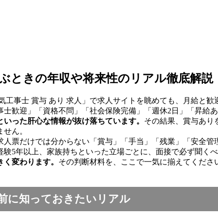
ぶときの年収や将来性のリアル徹底解説
気工事士 賞与 あり 求人」で求人サイトを眺めても、月給と
事士歓迎」「資格不問」「社会保険完備」「週休2日」「昇給
といった肝心な情報が抜け落ちています。
その結果、賞与あり
ません。
求人票だけでは分からない「賞与」「手当」「残業」「安全管
経験5年以上、家族持ちといった立場ごとに、面接で必ず聞く
きく変わります。
その判断材料を、ここで一気に揃えてくださ
前に知っておきたいリアル