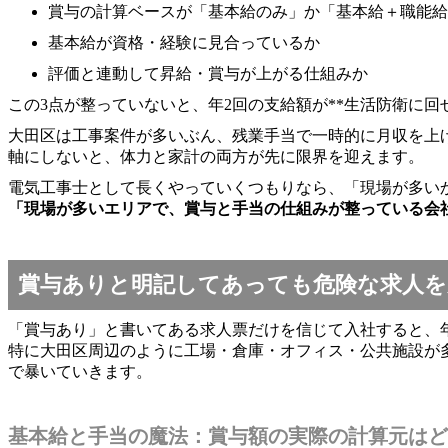
賞与の計算ベースが「基本給のみ」か「基本給＋職能給
基本給が資格・経験に見合っているか
評価と連動して昇給・賞与が上がる仕組みか
この3点が整っていないと、年2回の支給額が**生活防衛に
大田区は工事案件が多いぶん、残業手当で一時的に月収を上
軸にしないと、体力と家計の両方が先に限界を迎えます。
電気工事士として長くやっていくつもりなら、「現場が多い
「現場が多いエリアで、賞与と手当の仕組みが整っている会
賞与ありと明記してあっても危険な求人を
「賞与あり」と書いてある求人票だけを信じて入社すると、
特に大田区周辺のように工場・倉庫・オフィス・公共施設が
で暴いていきます。
基本給と手当の魔法：賞与額の実際の計算元はど