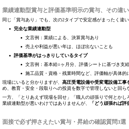
業績連動型賞与と評価基準明示の賞与、その違い
同じ「賞与あり」でも、次の2タイプで安定感がまったく違
完全な業績連動型
文言例：業績による、決算賞与あり
売上や利益が悪い年は、ほぼ出ないことも
評価基準がはっきりしているタイプ
文言例：基本給○ヶ月分、評価シートに基づき支
施工品質・資格・残業時間など、評価軸が具体的
現場にいると分かりますが、
高圧受電設備や受変電設備工事
め、教育・安全・段取りへの投資を数字で管理しないと回ら
一方、「とりあえず現場を回せ」「職人の頑張りで何とかし
業績連動型が悪いわけではありませんが、
「どう頑張れば評
面接で必ず押さえたい賞与・昇給の確認質問3選