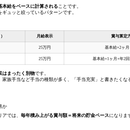
基本給をベースに計算される
ことです。
をギュッと絞っているパターンです。
く）
月給表示
賞与算定
25万円
基本給×2ヶ月
25万円
基本給×1ヶ月×年2
収はまったく別物
です。
、家族手当など手当の種類が多く、「手当充実」と書きたくな
第か
リアでは、
毎年積み上がる賞与額＝将来の貯金ペース
になりま