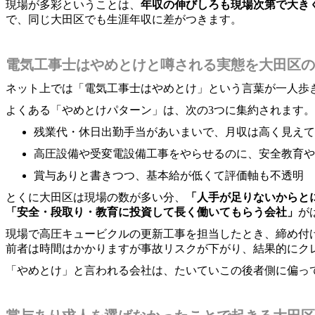
現場が多彩ということは、
年収の伸びしろも現場次第で大き
で、同じ大田区でも生涯年収に差がつきます。
電気工事士はやめとけと噂される実態を大田区の
ネット上では「電気工事士はやめとけ」という言葉が一人歩
よくある「やめとけパターン」は、次の3つに集約されます。
残業代・休日出勤手当があいまいで、月収は高く見えて
高圧設備や受変電設備工事をやらせるのに、安全教育や
賞与ありと書きつつ、基本給が低くて評価軸も不透明
とくに大田区は現場の数が多い分、
「人手が足りないからと
「安全・段取り・教育に投資して長く働いてもらう会社」
が
現場で高圧キュービクルの更新工事を担当したとき、締め付
前者は時間はかかりますが事故リスクが下がり、結果的にク
「やめとけ」と言われる会社は、たいていこの後者側に偏っ