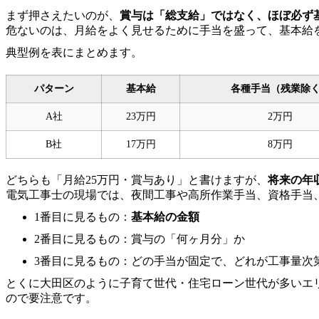
まず押さえたいのが、
賞与は「総支給」ではなく、ほぼ必ず
危ないのは、月給をよく見せるために手当を盛って、基本給
典型例を表にまとめます。
パターン
基本給
各種手当（残業除
A社
23万円
2万円
B社
17万円
8万円
どちらも「月給25万円・賞与あり」と書けますが、
将来の年
電気工事士の現場では、夜間工事や高所作業手当、資格手当
1番目に見るもの：
基本給の金額
2番目に見るもの：賞与の「何ヶ月分」か
3番目に見るもの：どの手当が固定で、どれが工事量次
とくに大田区のように子育て世代・住宅ローン世代が多いエ
ので要注意です。