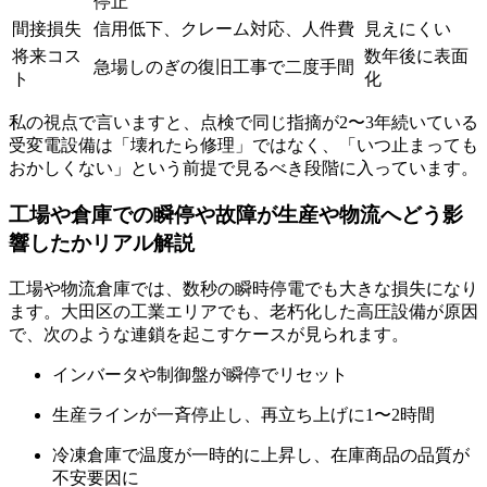
停止
間接損失
信用低下、クレーム対応、人件費
見えにくい
将来コス
数年後に表面
急場しのぎの復旧工事で二度手間
ト
化
私の視点で言いますと、点検で同じ指摘が2〜3年続いている
受変電設備は「壊れたら修理」ではなく、「いつ止まっても
おかしくない」という前提で見るべき段階に入っています。
工場や倉庫での瞬停や故障が生産や物流へどう影
響したかリアル解説
工場や物流倉庫では、数秒の瞬時停電でも大きな損失になり
ます。大田区の工業エリアでも、老朽化した高圧設備が原因
で、次のような連鎖を起こすケースが見られます。
インバータや制御盤が瞬停でリセット
生産ラインが一斉停止し、再立ち上げに1〜2時間
冷凍倉庫で温度が一時的に上昇し、在庫商品の品質が
不安要因に