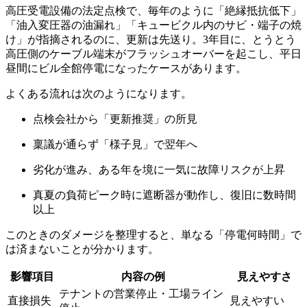
高圧受電設備の法定点検で、毎年のように「絶縁抵抗低下」
「油入変圧器の油漏れ」「キュービクル内のサビ・端子の焼
け」が指摘されるのに、更新は先送り。3年目に、とうとう
高圧側のケーブル端末がフラッシュオーバーを起こし、平日
昼間にビル全館停電になったケースがあります。
よくある流れは次のようになります。
点検会社から「更新推奨」の所見
稟議が通らず「様子見」で翌年へ
劣化が進み、ある年を境に一気に故障リスクが上昇
真夏の負荷ピーク時に遮断器が動作し、復旧に数時間
以上
このときのダメージを整理すると、単なる「停電何時間」で
は済まないことが分かります。
影響項目
内容の例
見えやすさ
テナントの営業停止・工場ライン
直接損失
見えやすい