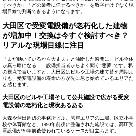
すべきか」「どの業者に任せるべきか」を数字だけでなく現
場目線で判断できるようになります。
大田区で受変電設備が老朽化した建物
が増加中！交換は今すぐ検討すべき？
リアルな現場目線に注目
「まだ動いているから大丈夫」と油断した瞬間に、ビル全体
が真っ暗になる——設備担当者からよく聞く“悪夢”です。私
の視点で言いますと、大田区はビルや工場の建て替え周期よ
りも、受変電設備の寿命の方が先に尽き始めているエリアだ
と感じます。
大田区のビルや工場そして公共施設で広がる受変
電設備の老朽化と現状あるある
大森や蒲田周辺の事務所ビル、湾岸エリアの工場、区立小学
校や体育館など、1990年前後に整備された施設では、高圧受
電設備が30年前後使われているケースが目立ちます。