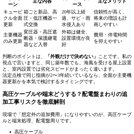
主な内容
主なメリット
ーン
ース
キュービ
箱ごと新品、高
20年以上経
信頼性が高く、
クル全面
圧・低圧機器一
過、サビ・雨
将来の増設も計
更新
式交換
水侵入あり
画しやすい
変圧器・高圧遮
外箱は健全、
主要機器
費用・停電時間
断器・保護継電
設置環境が良
のみ更新
を抑えやすい
器など入替
好
判断のポイントは、
「外観だけで決めない」
ことです。私の
視点で言いますと、同じ築年数でも、海風を受ける屋上設置
と、室内設置では劣化スピードがまったく違います。
法定点検で同じ指摘が2〜3年続いているなら、全面か主要機
器更新かを本気で検討するタイミングです。
高圧ケーブルや端末どうする？配電盤まわりの追
加工事リスクを徹底解剖
現場で「想定外の追加費用」になりやすいのが、高圧ケーブ
ルと端末処理、配電盤周りです。
高圧ケーブル