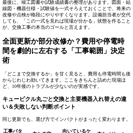
最後に、竣工図書や試験成績書の整理があります。図面・結
線図・機器仕様・試験値を一式そろえておくことで、将来の
改修や点検が格段にやりやすくなります。設備担当者が交代
しても、「この一式を見れば現場が分かる」状態を作ること
が、交換工事の本当のゴールと言えます。
全面更新か部分改修か？費用や停電時
間を劇的に左右する「工事範囲」決定
術
「どこまで交換するか」を甘く見ると、費用も停電時間も後
からじわじわ効いてきます。ここをきちんと詰めた現場ほ
ど、10年後のトラブルが少ないのが実感です。
キュービクル丸ごと交換と主要機器入れ替えの違
い＆失敗しない判断ポイント
同じ更新でも、選び方でインパクトがまったく変わります。
工事パタ
向いているケ