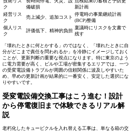
技術リス
長時間停電、火災、設
点検結果の蓄積と予防更
ク
備破損
新計画
経営リス
停電時の事業継続計画
売上減少、追加コスト
ク
(BCP)整備
個人リス
稟議時にリスクを文書で
評価低下、精神的負担
ク
残す
「壊れたときに何とかする」のではなく、「壊れたときに自
分がどこまで責任を問われるか」を冷静にイメージしておく
ことが、更新判断の重要な視点になります。特に東京のよう
に電力需要が高く、ビルや工場が密集するエリアでは、一つ
の受変電設備トラブルが周囲の信頼関係に波及しやすいた
め、早めの更新計画が結果的に一番安く、安定した選択にな
りやすいです。
受変電設備交換工事はこう進む！設計
から停電復旧まで体験できるリアル解
説
老朽化したキュービクルを入れ替える工事は、単なる箱の交