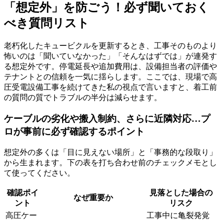
「想定外」を防ごう！必ず聞いておく
べき質問リスト
老朽化したキュービクルを更新するとき、工事そのものより
怖いのは「聞いていなかった」「そんなはずでは」が連発す
る想定外です。停電延長や追加費用は、設備担当者の評価や
テナントとの信頼を一気に揺らします。ここでは、現場で高
圧受電設備工事を続けてきた私の視点で言いますと、着工前
の質問の質でトラブルの半分は減らせます。
ケーブルの劣化や搬入制約、さらに近隣対応…プ
ロが事前に必ず確認するポイント
想定外の多くは「目に見えない場所」と「事務的な段取り」
から生まれます。下の表を打ち合わせ前のチェックメモとし
て使ってください。
確認ポイ
見落とした場合の
なぜ重要か
ント
リスク
高圧ケー
工事中に亀裂発覚