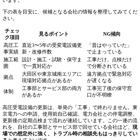
います。
下の表を目安に、候補となる会社の情報を整理してみてくだ
さい。
チェッ
見るポイント
NG傾向
ク項目
高圧工
直近3〜5年の受変電設備更
「昔はやっていた」
事実績
新・改修件数
で止まっている
施工範
設計・施工・試験・保守ま
工事だけ、点検だけ
囲
で一貫対応か
で分断されている
大田区や東京城南エリアに
遠方拠点で緊急対応
拠点
現場対応拠点があるか
が遅くなる
工事部とサービス部の両方
工事完了後の保守窓
体制
があるか
口が不明瞭
高圧受電設備の更新は、単発の「工事」で終わりません。東
京電力への申請、使用前自己確認、電力会社との停電調整、
更新後の定期点検まで流れが連続しています。この一連の流
れを、自社の工事部とサービス部で回せている会社ほど、
現
場での想定外に強く、トラブル時の相談先もはっきりしてい