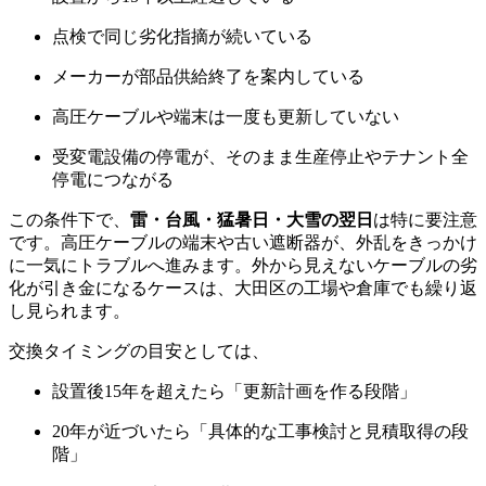
点検で同じ劣化指摘が続いている
メーカーが部品供給終了を案内している
高圧ケーブルや端末は一度も更新していない
受変電設備の停電が、そのまま生産停止やテナント全
停電につながる
この条件下で、
雷・台風・猛暑日・大雪の翌日
は特に要注意
です。高圧ケーブルの端末や古い遮断器が、外乱をきっかけ
に一気にトラブルへ進みます。外から見えないケーブルの劣
化が引き金になるケースは、大田区の工場や倉庫でも繰り返
し見られます。
交換タイミングの目安としては、
設置後15年を超えたら「更新計画を作る段階」
20年が近づいたら「具体的な工事検討と見積取得の段
階」