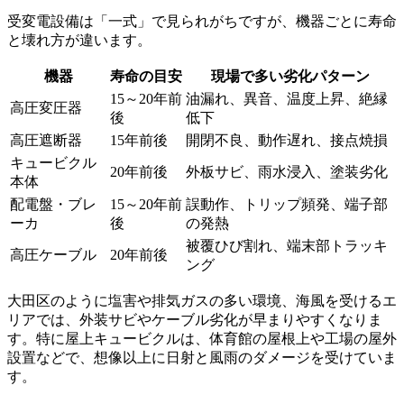
受変電設備は「一式」で見られがちですが、機器ごとに寿命
と壊れ方が違います。
機器
寿命の目安
現場で多い劣化パターン
15～20年前
油漏れ、異音、温度上昇、絶縁
高圧変圧器
後
低下
高圧遮断器
15年前後
開閉不良、動作遅れ、接点焼損
キュービクル
20年前後
外板サビ、雨水浸入、塗装劣化
本体
配電盤・ブレ
15～20年前
誤動作、トリップ頻発、端子部
ーカ
後
の発熱
被覆ひび割れ、端末部トラッキ
高圧ケーブル
20年前後
ング
大田区のように塩害や排気ガスの多い環境、海風を受けるエ
リアでは、外装サビやケーブル劣化が早まりやすくなりま
す。特に屋上キュービクルは、体育館の屋根上や工場の屋外
設置などで、想像以上に日射と風雨のダメージを受けていま
す。