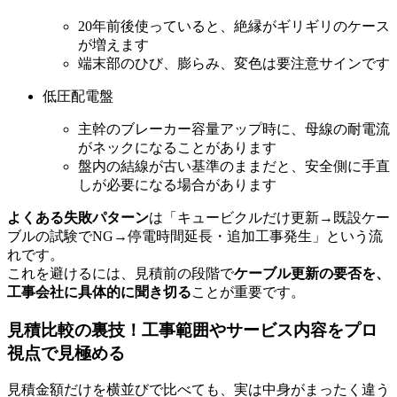
20年前後使っていると、絶縁がギリギリのケース
が増えます
端末部のひび、膨らみ、変色は要注意サインです
低圧配電盤
主幹のブレーカー容量アップ時に、母線の耐電流
がネックになることがあります
盤内の結線が古い基準のままだと、安全側に手直
しが必要になる場合があります
よくある失敗パターン
は「キュービクルだけ更新→既設ケー
ブルの試験でNG→停電時間延長・追加工事発生」という流
れです。
これを避けるには、見積前の段階で
ケーブル更新の要否を、
工事会社に具体的に聞き切る
ことが重要です。
見積比較の裏技！工事範囲やサービス内容をプロ
視点で見極める
見積金額だけを横並びで比べても、実は中身がまったく違う