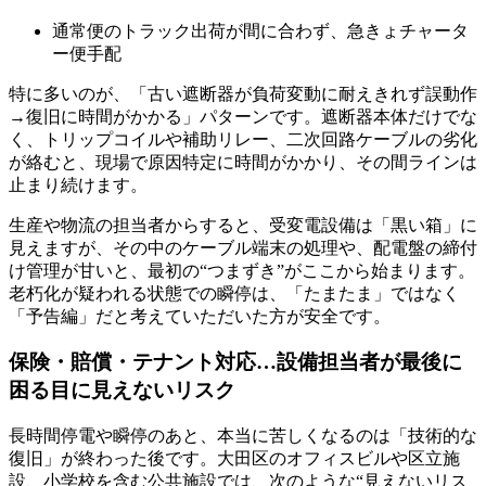
通常便のトラック出荷が間に合わず、急きょチャータ
ー便手配
特に多いのが、「古い遮断器が負荷変動に耐えきれず誤動作
→復旧に時間がかかる」パターンです。遮断器本体だけでな
く、トリップコイルや補助リレー、二次回路ケーブルの劣化
が絡むと、現場で原因特定に時間がかかり、その間ラインは
止まり続けます。
生産や物流の担当者からすると、受変電設備は「黒い箱」に
見えますが、その中のケーブル端末の処理や、配電盤の締付
け管理が甘いと、最初の“つまずき”がここから始まります。
老朽化が疑われる状態での瞬停は、「たまたま」ではなく
「予告編」だと考えていただいた方が安全です。
保険・賠償・テナント対応…設備担当者が最後に
困る目に見えないリスク
長時間停電や瞬停のあと、本当に苦しくなるのは「技術的な
復旧」が終わった後です。大田区のオフィスビルや区立施
設、小学校を含む公共施設では、次のような“見えないリス