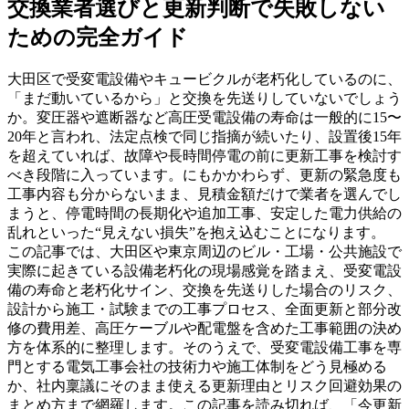
交換業者選びと更新判断で失敗しない
ための完全ガイド
大田区で受変電設備やキュービクルが老朽化しているのに、
「まだ動いているから」と交換を先送りしていないでしょう
か。変圧器や遮断器など高圧受電設備の寿命は一般的に15〜
20年と言われ、法定点検で同じ指摘が続いたり、設置後15年
を超えていれば、故障や長時間停電の前に更新工事を検討す
べき段階に入っています。にもかかわらず、更新の緊急度も
工事内容も分からないまま、見積金額だけで業者を選んでし
まうと、停電時間の長期化や追加工事、安定した電力供給の
乱れといった“見えない損失”を抱え込むことになります。
この記事では、大田区や東京周辺のビル・工場・公共施設で
実際に起きている設備老朽化の現場感覚を踏まえ、受変電設
備の寿命と老朽化サイン、交換を先送りした場合のリスク、
設計から施工・試験までの工事プロセス、全面更新と部分改
修の費用差、高圧ケーブルや配電盤を含めた工事範囲の決め
方を体系的に整理します。そのうえで、受変電設備工事を専
門とする電気工事会社の技術力や施工体制をどう見極める
か、社内稟議にそのまま使える更新理由とリスク回避効果の
まとめ方まで網羅します。この記事を読み切れば、「今更新