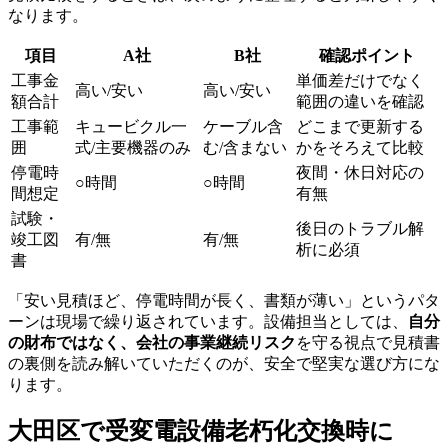
なります。
項目
A社
B社
確認ポイント
工事金
単価差だけでなく
高い/安い
高い/安い
額合計
範囲の違いを確認
工事範
キュービクル一
ケーブル含
どこまで更新する
囲
式/主要機器のみ
む/含まない
かをそろえて比較
停電時
夜間・休日対応の
○時間
○時間
間想定
有無
試験・
後日のトラブル解
竣工図
有/無
有/無
析に必須
書
「安い見積ほど、停電時間が長く、書類が薄い」というパタ
ーンは現場で繰り返されています。設備担当としては、
自分
の財布ではなく、会社の事業継続リスク
を守る視点で見積書
の裏側を読み解いていただくのが、安全で堅実な選び方にな
ります。
大田区で受変電設備老朽化交換時に