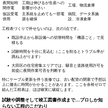
夜間短時
工期は伸びるが生産への
工場、物流倉庫
間停電
影響が小さい
仮設受電
主系統を止めても一部電
病院、データ系施
併用
源を確保
設、冷凍倉庫
工程表づくりで外せないのは、次の3点です。
既設停止から新設備への切替時間を「機器ごと」で見
積もる
試験時間を十分に見込む（ここを削るとトラブル率が
跳ね上がります）
大田区の住宅密集エリアでは、騒音と道路使用許可を
前提に夜間作業可否を判断する
特にケーブル更新を伴う改修では、古い配管の閉塞で予想以
上に撤去に時間がかかることがあります。ここを余裕ゼロで
組んだ工程表は、ほぼ確実に破綻します。
試験や調整そして竣工図書作成まで…プロしか知
らない工程のこだわり