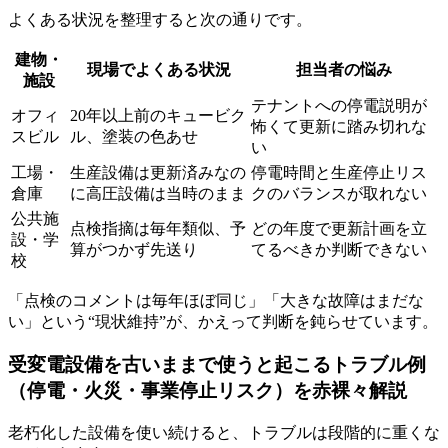
よくある状況を整理すると次の通りです。
建物・
現場でよくある状況
担当者の悩み
施設
テナントへの停電説明が
オフィ
20年以上前のキュービク
怖くて更新に踏み切れな
スビル
ル、塗装の色あせ
い
工場・
生産設備は更新済みなの
停電時間と生産停止リス
倉庫
に高圧設備は当時のまま
クのバランスが取れない
公共施
点検指摘は毎年類似、予
どの年度で更新計画を立
設・学
算がつかず先送り
てるべきか判断できない
校
「点検のコメントは毎年ほぼ同じ」「大きな故障はまだな
い」という“現状維持”が、かえって判断を鈍らせています。
受変電設備を古いままで使うと起こるトラブル例
（停電・火災・事業停止リスク）を赤裸々解説
老朽化した設備を使い続けると、トラブルは段階的に重くな