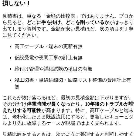
損しない！
見積書は、単なる「金額の比較表」ではありません。プロか
ら見ると、
どこに手を掛け、どこを削っているか
がはっきり
出てしまう資料です。金額が安い見積ほど、次の項目を丁寧
に見てください。
高圧ケーブル・端末の更新有無
仮設受電や夜間工事の計上有無
締付け管理や詳細試験の項目の有無
竣工図書・単線結線図・回路リスト整備の費用計上有
無
これらが抜け落ちるほど、最初の見積金額は下がりますが、
その分だけ
停電時間が長くなったり、10年後のトラブルが増
えたりする可能性
が高まります。特に、高圧ケーブルと端末
は、老朽化したまま既設流用にすると、更新したキュービク
ルより先に故障するケースが現場ではよく見られます。
見積比較をするときは、次のように整理すると判断しやすく