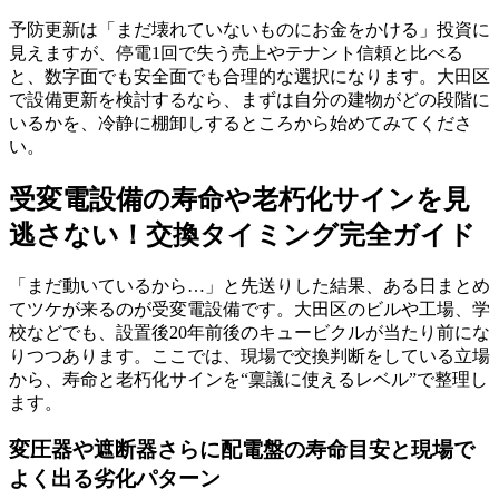
予防更新は「まだ壊れていないものにお金をかける」投資に
見えますが、停電1回で失う売上やテナント信頼と比べる
と、数字面でも安全面でも合理的な選択になります。大田区
で設備更新を検討するなら、まずは自分の建物がどの段階に
いるかを、冷静に棚卸しするところから始めてみてくださ
い。
受変電設備の寿命や老朽化サインを見
逃さない！交換タイミング完全ガイド
「まだ動いているから…」と先送りした結果、ある日まとめ
てツケが来るのが受変電設備です。大田区のビルや工場、学
校などでも、設置後20年前後のキュービクルが当たり前にな
りつつあります。ここでは、現場で交換判断をしている立場
から、寿命と老朽化サインを“稟議に使えるレベル”で整理し
ます。
変圧器や遮断器さらに配電盤の寿命目安と現場で
よく出る劣化パターン