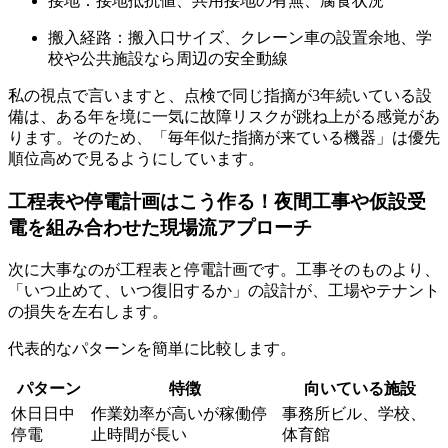
接地：接地抵抗値、共用接地の有無、腐食状況
搬入経路：搬入口サイズ、クレーン車の設置余地、学
校や公共施設なら周辺の安全動線
私の視点で言いますと、点検で同じ指摘が3年続いている設
備は、ある年を境に一気に故障リスクが跳ね上がる感覚があ
ります。そのため、「毎年似た指摘が来ている機器」は優先
順位高めで見るようにしています。
工程表や停電計画はこう作る！夜間工事や仮設受
電を組み合わせた現場流アプローチ
次に大事なのが工程表と停電計画です。工事そのものより、
「いつ止めて、いつ復旧するか」の設計が、工場やテナント
の損失を左右します。
代表的なパターンを簡単に比較します。
パターン
特徴
向いている施設
休日日中
作業効率が高いが稼働停
事務所ビル、学校、
停電
止時間が長い
体育館