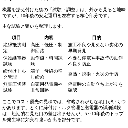
機器を据え付けた後の「試験・調整」は、外から見ると地味
ですが、10年後の安定運用を左右する核心部分です。
主な試験と狙いを整理します。
項目
内容
目的
絶縁抵抗測
高圧・低圧・制
施工不良や見えない劣化の
定
御回路
早期発見
保護継電器
動作値・時間試
不要な停電や事故時の動作
試験
験
不良を防止
締付けトル
端子・母線の増
発熱・焼損・火災の予防
ク管理
し締め
無電圧切替
自家用発電機や
停電時の自動立ち上がりを
試験
非常回路
確認
ここでコスト優先の見積では、省略されがちな項目がいくつ
かあります。とくに締付けトルク管理と継電器の詳細試験
は、短期的な見た目の差は出ませんが、5～10年後のトラブ
ル発生率に如実な違いが出る部分です。